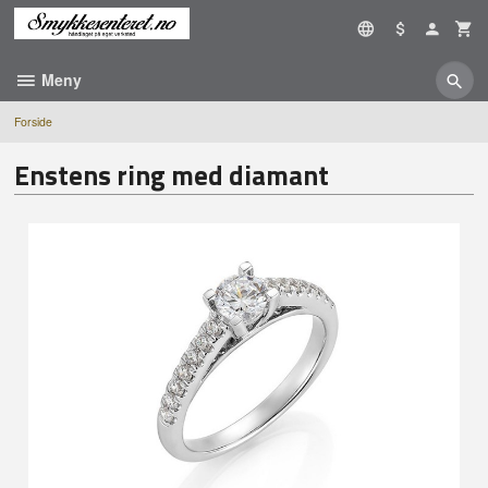
Gå
til
innholdet
Meny
Forside
Enstens ring med diamant