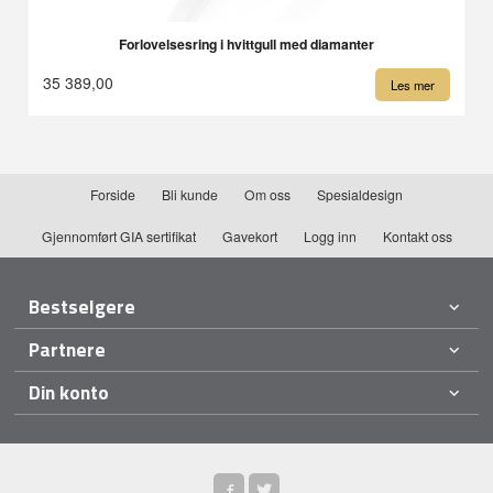
Forlovelsesring i hvittgull med diamanter
35 389,00
Les mer
Forside
Bli kunde
Om oss
Spesialdesign
Gjennomført GIA sertifikat
Gavekort
Logg inn
Kontakt oss
Bestselgere
Partnere
Din konto