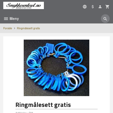
Gå
til
innholdet
Meny
Forside
Ringmålesett gratis
Ringmålesett gratis
Artikkelnr.:
RM