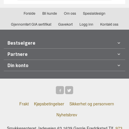
Forside
Bli kunde
Om oss
Spesialdesign
Gjennomført GIA sertifikat
Gavekort
Logg inn
Kontakt oss
Bestselgere
Partnere
Din konto
Frakt
Kjøpsbetingelser
Sikkerhet og personvern
Nyhetsbrev
Smykkesenteret Jadeveien 63 1639 Gamle Fredrikstad Tlf.
973