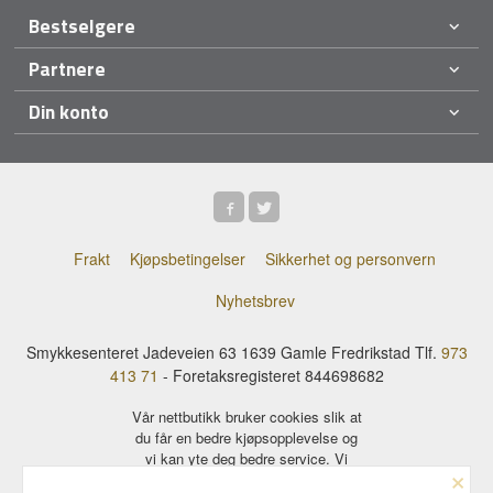
Bestselgere
Partnere
Din konto
Frakt
Kjøpsbetingelser
Sikkerhet og personvern
Nyhetsbrev
Smykkesenteret Jadeveien 63 1639 Gamle Fredrikstad Tlf.
973
413 71
- Foretaksregisteret 844698682
Vår nettbutikk bruker cookies slik at
du får en bedre kjøpsopplevelse og
vi kan yte deg bedre service. Vi
×
bruker cookies hovedsaklig til å