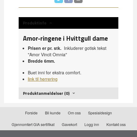
Produktinfo
Amor-ringene i Hvittgull dame
Prisen er pr. stk.
Inkluderer gotisk tekst
"Amor Vincit Omnia"
Bredde 6mm.
Buet inni for ekstra comfort.
link til herrering
Produktanmeldelser (0)
Forside
Bli kunde
Om oss
Spesialdesign
Gjennomført GIA sertifikat
Gavekort
Logg inn
Kontakt oss