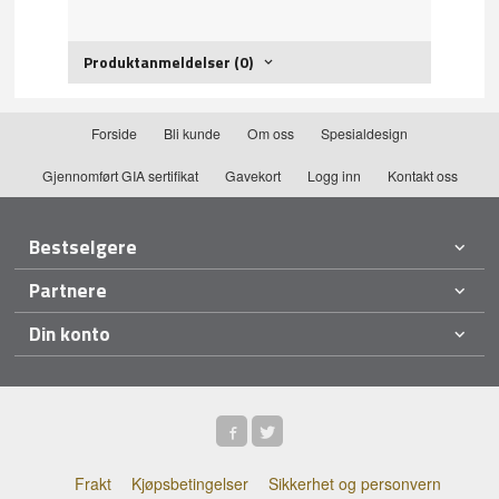
Produktanmeldelser (0)
Forside
Bli kunde
Om oss
Spesialdesign
Gjennomført GIA sertifikat
Gavekort
Logg inn
Kontakt oss
Bestselgere
Partnere
Din konto
Frakt
Kjøpsbetingelser
Sikkerhet og personvern